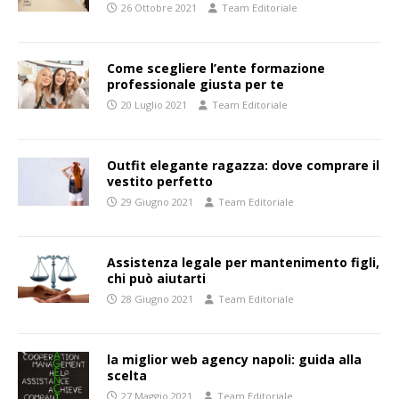
26 Ottobre 2021
Team Editoriale
Come scegliere l’ente formazione
professionale giusta per te
20 Luglio 2021
Team Editoriale
Outfit elegante ragazza: dove comprare il
vestito perfetto
29 Giugno 2021
Team Editoriale
Assistenza legale per mantenimento figli,
chi può aiutarti
28 Giugno 2021
Team Editoriale
la miglior web agency napoli: guida alla
scelta
27 Maggio 2021
Team Editoriale